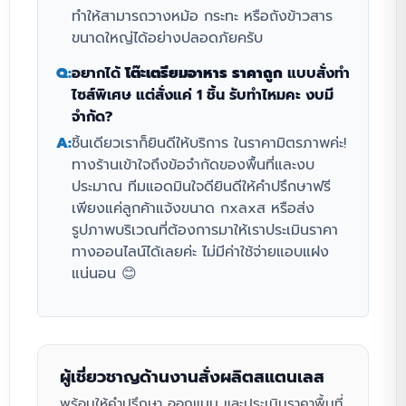
ทำให้สามารถวางหม้อ กระทะ หรือถังข้าวสาร
ขนาดใหญ่ได้อย่างปลอดภัยครับ
Q:
อยากได้
โต๊ะเตรียมอาหาร ราคาถูก
แบบสั่งทำ
ไซส์พิเศษ แต่สั่งแค่ 1 ชิ้น รับทำไหมคะ งบมี
จำกัด?
A:
ชิ้นเดียวเราก็ยินดีให้บริการ ในราคามิตรภาพค่ะ!
ทางร้านเข้าใจถึงข้อจำกัดของพื้นที่และงบ
ประมาณ ทีมแอดมินใจดียินดีให้คำปรึกษาฟรี
เพียงแค่ลูกค้าแจ้งขนาด กxลxส หรือส่ง
รูปภาพบริเวณที่ต้องการมาให้เราประเมินราคา
ทางออนไลน์ได้เลยค่ะ ไม่มีค่าใช้จ่ายแอบแฝง
แน่นอน 😊
ผู้เชี่ยวชาญด้านงานสั่งผลิตสแตนเลส
พร้อมให้คำปรึกษา ออกแบบ และประเมินราคาพื้นที่