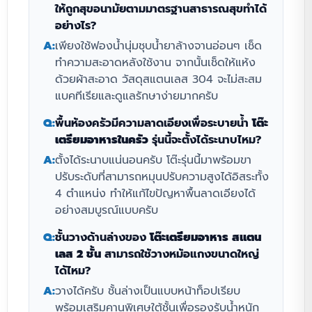
ให้ถูกสุขอนามัยตามมาตรฐานสาธารณสุขทำได้
อย่างไร?
A:
เพียงใช้ฟองน้ำนุ่มชุบน้ำยาล้างจานอ่อนๆ เช็ด
ทำความสะอาดหลังใช้งาน จากนั้นเช็ดให้แห้ง
ด้วยผ้าสะอาด วัสดุสแตนเลส 304 จะไม่สะสม
แบคทีเรียและดูแลรักษาง่ายมากครับ
Q:
พื้นห้องครัวมีความลาดเอียงเพื่อระบายน้ำ
โต๊ะ
เตรียมอาหารในครัว
รุ่นนี้จะตั้งได้ระนาบไหม?
A:
ตั้งได้ระนาบแน่นอนครับ โต๊ะรุ่นนี้มาพร้อมขา
ปรับระดับที่สามารถหมุนปรับความสูงได้อิสระทั้ง
4 ตำแหน่ง ทำให้แก้ไขปัญหาพื้นลาดเอียงได้
อย่างสมบูรณ์แบบครับ
Q:
ชั้นวางด้านล่างของ
โต๊ะเตรียมอาหาร สแตน
เลส 2 ชั้น
สามารถใช้วางหม้อแกงขนาดใหญ่
ได้ไหม?
A:
วางได้ครับ ชั้นล่างเป็นแบบหน้าท็อปเรียบ
พร้อมเสริมคานพิเศษใต้ชั้นเพื่อรองรับน้ำหนัก