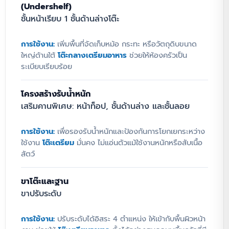
(Undershelf)
ชั้นหน้าเรียบ 1 ชั้นด้านล่างโต๊ะ
เพิ่มประสิทธิภาพการทำงานในพื้นที่จำกัดด้วยโต๊ะ
เตรียมอาหารสแตนเลสเกรดเชิงพาณิชย์
การใช้งาน:
เพิ่มพื้นที่จัดเก็บหม้อ กระทะ หรือวัตถุดิบขนาด
ออกแบบมาเป็นพิเศษสำหรับร้านอาหาร คาเฟ่ และ
ใหญ่ด้านใต้
โต๊ะกลางเตรียมอาหาร
ช่วยให้ห้องครัวเป็น
ร้านเครื่องดื่มที่ต้องการความคล่องตัวสูง
ระเบียบเรียบร้อย
โครงสร้างผลิตจากวัสดุ
สแตนเลส 304 (SUS
304) แท้ 100% Food Grade
มั่นใจได้ในความ
โครงสร้างรับน้ำหนัก
แข็งแรง ทำความสะอาดง่าย ปลอดภัยต่อการ
เสริมคานพิเศษ: หน้าท็อป, ชั้นด้านล่าง และชั้นลอย
สัมผัสอาหาร และทนทานต่อการเกิดสนิมตลอด
อายุการใช้งาน
การใช้งาน:
เพื่อรองรับน้ำหนักและป้องกันการโยกเยกระหว่าง
โต๊ะรุ่นนี้โดดเด่นด้วยฟังก์ชันการจัดเก็บแนวตั้ง
ใช้งาน
โต๊ะเตรียม
มั่นคง ไม่แอ่นตัวแม้ใช้งานหนักหรือสับเนื้อ
มาพร้อมชั้นวางด้านบน (Over-shelf) ถึง 2 ชั้น
สัตว์
มีราวกันตกด้านหลังและด้านข้าง ช่วยให้คุณจัด
ระเบียบขวดเครื่องปรุง ไซรัป หรืออุปกรณ์ขนาด
ขาโต๊ะและฐาน
เล็กได้ใกล้มือ หยิบใช้งานสะดวกโดยไม่เสียพื้นที่
ขาปรับระดับ
เตรียมอาหารบนหน้าโต๊ะหลัก นอกจากนี้โครงสร้าง
ด้านล่างยังโปร่งโล่ง ทำความสะอาดพื้นครัวใต้โต๊ะ
การใช้งาน:
ปรับระดับได้อิสระ 4 ตำแหน่ง ให้เข้ากับพื้นผิวหน้า
ได้ง่าย หมดปัญหาจุดสะสมของคราบสกปรก