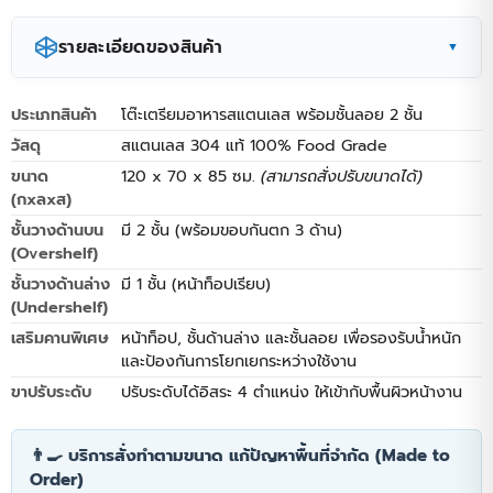
รายละเอียดของสินค้า
▼
เพิ่มประสิทธิภาพการทำงานในครัวด้วย
โต๊ะเตรียมอาหารส
ประเภทสินค้า
โต๊ะเตรียมอาหารสแตนเลส พร้อมชั้นลอย 2 ชั้น
แตนเลส 304
รุ่นมาพร้อมชั้นลอย 2 ชั้น ออกแบบมาเพื่อ
การใช้งานหนัก ทนทาน ไม่เป็นสนิม
โต๊ะสแตนเลสพร้อมชั้น
วัสดุ
สแตนเลส 304 แท้ 100% Food Grade
ลอย
ตัวนี้ช่วยให้คุณใช้พื้นที่แนวดิ่งได้อย่างคุ้มค่า จัดเก็บ
ขนาด
120 x 70 x 85 ซม.
(สามารถสั่งปรับขนาดได้)
อุปกรณ์ให้เป็นระเบียบ เป็น
โต๊ะเตรียมอาหารในครัว
ที่ช่วย
(กxลxส)
ให้การเตรียมอาหารคล่องตัวและรวดเร็วยิ่งขึ้น
ชั้นวางด้านบน
มี 2 ชั้น (พร้อมขอบกันตก 3 ด้าน)
(Overshelf)
ชั้นวางด้านล่าง
มี 1 ชั้น (หน้าท็อปเรียบ)
(Undershelf)
เสริมคานพิเศษ
หน้าท็อป, ชั้นด้านล่าง และชั้นลอย เพื่อรองรับน้ำหนัก
และป้องกันการโยกเยกระหว่างใช้งาน
ขาปรับระดับ
ปรับระดับได้อิสระ 4 ตำแหน่ง ให้เข้ากับพื้นผิวหน้างาน
👨‍🍳 บริการสั่งทำตามขนาด แก้ปัญหาพื้นที่จำกัด (Made to
Order)