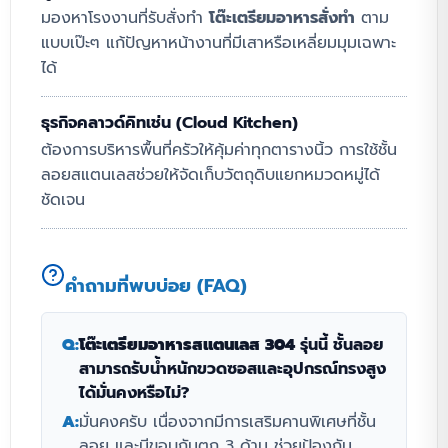
มองหาโรงงานที่รับสั่งทำ
โต๊ะเตรียมอาหารสั่งทำ
ตาม
แบบเป๊ะๆ แก้ปัญหาหน้างานที่มีเสาหรือเหลี่ยมมุมเฉพาะ
ได้
ธุรกิจคลาวด์คิทเช่น (Cloud Kitchen)
ต้องการบริหารพื้นที่ครัวให้คุ้มค่าทุกตารางนิ้ว การใช้ชั้น
ลอยสแตนเลสช่วยให้จัดเก็บวัตถุดิบแยกหมวดหมู่ได้
ชัดเจน
คำถามที่พบบ่อย (FAQ)
Q:
โต๊ะเตรียมอาหารสแตนเลส 304
รุ่นนี้ ชั้นลอย
สามารถรับน้ำหนักขวดซอสและอุปกรณ์ทรงสูง
ได้มั่นคงหรือไม่?
A:
มั่นคงครับ เนื่องจากมีการเสริมคานพิเศษที่ชั้น
ลอย และมีขอบกันตก 3 ด้าน ช่วยป้องกัน