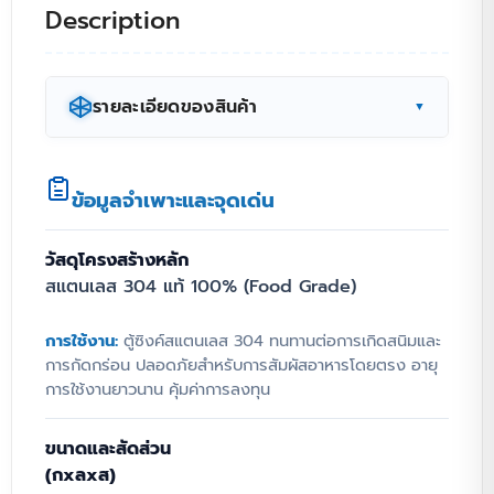
Description
รายละเอียดของสินค้า
▼
ตู้ซิงค์ล้างจาน 1 หลุม บานเปิดทึบ
ข้อมูลจำเพาะและจุดเด่น
สแตนเลส 304 ยกระดับ
เวิร์กโฟลว์ธุรกิจคุณ
วัสดุโครงสร้างหลัก
สแตนเลส 304 แท้ 100% (Food Grade)
เพิ่มประสิทธิภาพสูงสุดให้กับบาร์เครื่องดื่มและ
การใช้งาน:
ตู้ซิงค์สแตนเลส 304 ทนทานต่อการเกิดสนิมและ
ห้องครัวเชิงพาณิชย์ของคุณด้วย ตู้ซิงค์ล้างจาน
การกัดกร่อน ปลอดภัยสำหรับการสัมผัสอาหารโดยตรง อายุ
1 หลุม บานเปิดทึบ สแตนเลส 304 ขนาด
การใช้งานยาวนาน คุ้มค่าการลงทุน
70x70x80 ซม. ที่ออกแบบมาเพื่อการทำงานที่
รวดเร็วและถูกสุขลักษณะ ผสานความสามารถ
ขนาดและสัดส่วน
ของตู้ซิงค์พร้อมเครื่องล้างแก้วในตัว ช่วยลด
(กxลxส)
เวลาการทำความสะอาดลงกว่าครึ่ง พร้อมแผงกัน