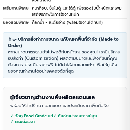
ผิวหน้างาน
ล้างจานสแตนเลส 1 หลุม ที่ออกแบบมาเพื่องานหนักในครัว
เสริมคานพิเศษ
หน้าท็อป, ชั้นในตู้ และใต้ตู้ เพื่อรองรับน้ำหนักและเพิ่ม
เชิงพาณิชย์โดยเฉพาะ โครงสร้างผลิตจากวัสดุสแตนเลส
เสถียรภาพในการใช้งานหนัก
304 (SUS 304) Food Grade แท้ทั้งตัว ทนทานต่อ
ของแถมพิเศษ
ความชื้น ไม่เกิดสนิม พร้อมแผงกันกระเด็น (Backsplash)
ก๊อกน้ำ + สะดืออ่าง (พร้อมใช้งานได้ทันที)
3 ด้าน ความสูงพิเศษ 50 ซม. ช่วยปกป้องผนังและพื้นที่
โดยรอบจากคราบสกปรกและน้ำกระเซ็น ทำให้ดูแลรักษาง่าย
👨‍🍳 บริการสั่งทำตามขนาด แก้ปัญหาพื้นที่จำกัด (Made to
พื้นผิวสแตนเลสกลับมาสวยสะอาดได้ง่ายเพียงแค่เช็ดหรือ
Order)
ล้างน้ำ
หากขนาดมาตรฐานยังไม่พอดีกับหน้างานของคุณ! เรามีบริการ
รับสั่งทำ (Customization) ผลิตตามขนาดและฟังก์ชันที่คุณ
ต้องการ ประเมินราคาฟรี ไม่มีค่าใช้จ่ายแอบแฝง เพื่อให้ธุรกิจ
ของคุณทำงานได้อย่างคล่องตัวที่สุด
ผู้เชี่ยวชาญด้านงานสั่งผลิตสแตนเลส
พร้อมให้คำปรึกษา ออกแบบ และประเมินราคาพื้นที่จริง
✓ วัสดุ Food Grade แท้
✓ ทีมช่างประสบการณ์สูง
✓ ตรงต่อเวลา