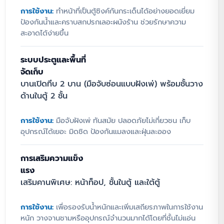
ทนทานต่อการกัดกร่อน และมีอายุการใช้งานที่
การใช้งาน:
ทำหน้าที่เป็นตู้ซิงค์กันกระเด็นได้อย่างยอดเยี่ยม
ยาวนาน
ป้องกันน้ำและคราบสกปรกเลอะผนังร้าน ช่วยรักษาความ
สะอาดได้ง่ายขึ้น
นอกจากฟังก์ชันอ่างล้างจานที่มีความลึกเหมาะสม
แล้ว การออกแบบให้มีตู้เก็บของด้านล่างยังช่วย
เพิ่มพื้นที่จัดเก็บน้ำยาทำความสะอาดหรืออุปกรณ์
ระบบประตูและพื้นที่
ต่างๆ ให้เป็นระเบียบเรียบร้อย มาพร้อมแผงกัน
จัดเก็บ
กระเด็น 3 ด้านที่ออกแบบมาเพื่อปกป้องพื้นที่
บานเปิดทึบ 2 บาน (มือจับซ่อนแบบฝังเพ่) พร้อมชั้นวาง
ปฏิบัติงาน ช่วยลดภาระในการทำความสะอาดผนัง
ด้านในตู้ 2 ชั้น
และทำให้สภาพแวดล้อมในงานระบบครัวดูเป็นมือ
อาชีพอยู่เสมอ
การใช้งาน:
มือจับฝังเพ่ ทันสมัย ปลอดภัยไม่เกี่ยวชน เก็บ
อุปกรณ์ได้เยอะ มิดชิด ป้องกันแมลงและฝุ่นละออง
ยกระดับความสะอาดและ
ประสิทธิภาพในครัวด้วย ตู้ซิงค์ล้าง
การเสริมความแข็ง
จาน 1 หลุม สแตนเลส 304
แรง
เสริมคานพิเศษ: หน้าท็อป, ชั้นในตู้ และใต้ตู้
การบริหารจัดการพื้นที่ทำความสะอาดในห้องครัว
เชิงพาณิชย์เป็นสิ่งสำคัญยิ่ง
ตู้ซิงค์ล้างจาน 1
การใช้งาน:
เพื่อรองรับน้ำหนักและเพิ่มเสถียรภาพในการใช้งาน
หลุม สแตนเลส 304
รุ่นนี้ ถูกออกแบบมาเพื่อ
หนัก วางจานชามหรืออุปกรณ์จำนวนมากได้โดยที่ชั้นไม่แอ่น