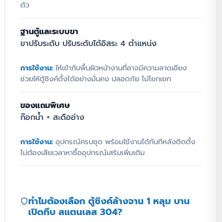
ตัว
ตอบโจทย์การใช้งานอย่างหนักหน่วงในร้านอาหาร
คาเฟ่ หรือโรงพยาบาล ด้วยวัสดุสแตนเลส 304
แท้ 100% เกรดอาหาร (Food Grade) ที่ทนทาน
ฐานตู้และระบบขา
ต่อการกัดกร่อน ปลอดสนิม พร้อมดีไซน์ตู้บานทึบ
ขาปรับระดับ ปรับระดับได้อิสระ 4 ตำแหน่ง
ด้านล่างที่ช่วยเพิ่มพื้นที่จัดเก็บอุปกรณ์ทำความ
สะอาดให้เป็นระเบียบเรียบร้อย ป้องกันฝุ่นและ
การใช้งาน:
ให้เข้ากับพื้นผิวหน้างานที่อาจมีความลาดเอียง
แมลงได้อย่างมีประสิทธิภาพ
ช่วยให้ตู้ซิงค์ตั้งได้อย่างมั่นคง ปลอดภัย ไม่โยกเยก
ของแถมพิเศษ
ก๊อกน้ำ + สะดืออ่าง
การใช้งาน:
อุปกรณ์ครบชุด พร้อมใช้งานได้ทันทีหลังติดตั้ง
ไม่ต้องเสียเวลาหาซื้ออุปกรณ์เสริมเพิ่มเติม
ทำไมต้องเลือก ตู้ซิงค์ล้างจาน 1 หลุม บาน
เปิดทึบ สแตนเลส 304?