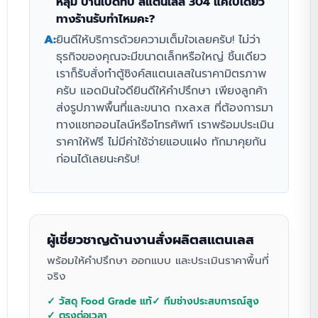
หลุม บานเปิดทึบ สแตนเลส 304 แค่ใบเดียว
ทางร้านรับทำไหมคะ?
A:
ยินดีให้บริการด้วยความเต็มใจเลยครับ! ไม่ว่า
ธุรกิจของคุณจะมีขนาดเล็กหรือใหญ่ ชิ้นเดียว
เราก็รับสั่งทำตู้ซิงค์สแตนเลสในราคามิตรภาพ
ครับ แอดมินใจดียินดีให้คำปรึกษา เพียงลูกค้า
ส่งรูปภาพพื้นที่และขนาด กxลxส ที่ต้องการมา
ทางแชทออนไลน์หรือโทรศัพท์ เราพร้อมประเมิน
ราคาให้ฟรี ไม่มีค่าใช้จ่ายแอบแฝง ทักมาคุยกัน
ก่อนได้เลยนะครับ!
ผู้เชี่ยวชาญด้านงานสั่งผลิตสแตนเลส
พร้อมให้คำปรึกษา ออกแบบ และประเมินราคาพื้นที่
จริง
✓ วัสดุ Food Grade แท้
✓ ทีมช่างประสบการณ์สูง
✓ ตรงต่อเวลา