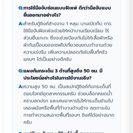
Q:
การใช้มือจับซ่อนแบบฝังเพ่ ดีกว่ามือจับแบบ
ยื่นออกมาอย่างไร?
A:
สำหรับตู้ซิงค์ล้างจาน 1 หลุม บานเปิดทึบ การ
ใช้มือจับฝังเพ่จะช่วยให้หน้าบานเรียบเนียน ไร้
ส่วนยื่นเกะกะ ซึ่งจะช่วยป้องกันไม่ให้เสื้อผ้าหรือ
ผ้ากันเปื้อนของเชฟไปเกี่ยวชนขณะทำงานด้วย
ความเร่งรีบ เพิ่มความปลอดภัยในพื้นที่ครัว
แคบๆ ได้เป็นอย่างดีครับ
Q:
แผงกันกระเด็น 3 ด้านที่สูงถึง 50 ซม. มี
ประโยชน์อย่างไรในการใช้งานจริง?
A:
ความสูง 50 ซม. เป็นสเปกตู้ซิงค์กันกระเด็นที่
ตอบโจทย์อุตสาหกรรมครับ ช่วยบล็อกหยดน้ำ
คราบสกปรก และเศษอาหารไม่ให้กระเด็นข้ามไป
เลอะผนังหรือพื้นที่ทำงานด้านข้าง ลดภาระใน
การทำความสะอาดพื้นที่รอบๆ ซิงค์ได้อย่างมาก
ครับ