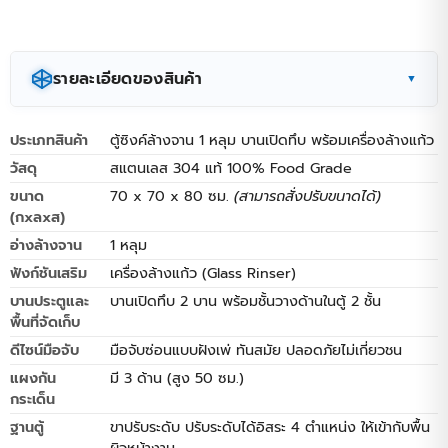
รายละเอียดของสินค้า
▼
ตู้ซิงค์ล้างจาน 1 หลุม บานเปิดทึบ สแตนเลส 304 แท้
ประเภทสินค้า
ตู้ซิงค์ล้างจาน 1 หลุม บานเปิดทึบ พร้อมเครื่องล้างแก้ว
(Food Grade)
พร้อมเครื่องล้างแก้วในตัว ออกแบบมา
เพื่อเพิ่มประสิทธิภาพและลดเวลาในการทำงานในครัว
วัสดุ
สแตนเลส 304 แท้ 100% Food Grade
พาณิชย์ บาร์เครื่องดื่ม และร้านอาหาร มาพร้อมแผงกัน
ขนาด
70 x 70 x 80 ซม.
(สามารถสั่งปรับขนาดได้)
กระเด็น 3 ด้านสูง 50 ซม. โครงสร้างตู้ทึบพร้อมชั้นวาง 2
(กxลxส)
ชั้นช่วยป้องกันฝุ่นและเพิ่มพื้นที่จัดเก็บอุปกรณ์ได้อย่างเป็น
อ่างล้างจาน
1 หลุม
ระเบียบ แข็งแรงทนทาน อุปกรณ์คู่ครัวที่ออกแบบมาเพื่อ
ฟังก์ชันเสริม
เครื่องล้างแก้ว (Glass Rinser)
ตอบโจทย์ทั้งการล้างทำความสะอาดและการจัดเก็บอย่างมี
บานประตูและ
บานเปิดทึบ 2 บาน พร้อมชั้นวางด้านในตู้ 2 ชั้น
ประสิทธิภาพ ผลิตจากสแตนเลส 304 แท้ทั้งตัว ทนทานต่อ
พื้นที่จัดเก็บ
การเกิดสนิมและการกัดกร่อน เหมาะสำหรับครัวเรือนและ
ดีไซน์มือจับ
มือจับซ่อนแบบฝังเพ่ ทันสมัย ปลอดภัยไม่เกี่ยวชน
ครัวอุตสาหกรรม มาพร้อมตู้เก็บของด้านล่างแบบบานเปิด
แผงกัน
มี 3 ด้าน (สูง 50 ซม.)
ทึบที่ช่วยพรางท่อน้ำทิ้งและจัดเก็บอุปกรณ์ทำความสะอาด
กระเด็น
ได้อย่างเป็นระเบียบมิดชิด ยกระดับมาตรฐานความสะอาด
ฐานตู้
ขาปรับระดับ ปรับระดับได้อิสระ 4 ตำแหน่ง ให้เข้ากับพื้น
และประสิทธิภาพในพื้นที่เตรียมอาหารของคุณด้วยตู้ซิงค์