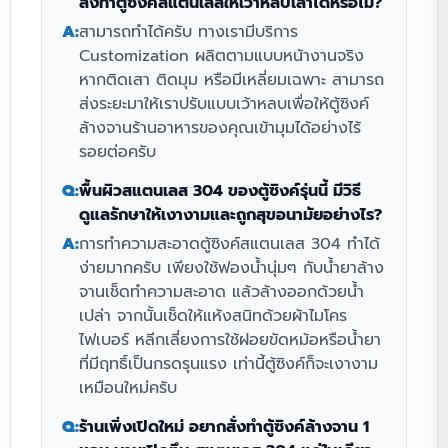
สั่งทำตู้ซิงค์สแตนเลสให้เว้าหลบเสาได้หรือไม่?
A:
สามารถทำได้ครับ ทางเรามีบริการ
Customization ผลิตตามแบบหน้างานจริง
หากติดเสา ติดมุม หรือมีเหลี่ยมเฉพาะ สามารถ
ส่งระยะมาให้เราปรับแบบเว้าหลบเพื่อให้ตู้ซิงค์
ล้างจานร้านอาหารของคุณเข้ามุมได้อย่างไร้
รอยต่อครับ
Q:
พื้นผิวสแตนเลส 304 ของตู้ซิงค์รุ่นนี้ มีวิธี
ดูแลรักษาให้เงางามและถูกสุขอนามัยอย่างไร?
A:
การทำความสะอาดตู้ซิงค์สแตนเลส 304 ทำได้
ง่ายมากครับ เพียงใช้ฟองน้ำนุ่มๆ กับน้ำยาล้าง
จานเช็ดทำความสะอาด แล้วล้างออกด้วยน้ำ
เปล่า จากนั้นเช็ดให้แห้งสนิทด้วยผ้าไมโคร
ไฟเบอร์ หลีกเลี่ยงการใช้ฝอยขัดหม้อหรือน้ำยา
ที่มีฤทธิ์เป็นกรดรุนแรง เท่านี้ตู้ซิงค์ก็จะเงางาม
เหมือนใหม่ครับ
Q:
ร้านเพิ่งเปิดใหม่ อยากสั่งทำตู้ซิงค์ล้างจาน 1