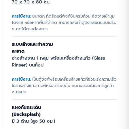
70 x 70 x 80 ซม.
กระเด็น 3 ด้าน และพื้นที่จัดเก็บภายในตู้ทึบที่
มิดชิด ป้องกันฝุ่นละออง ตอบโจทย์ทั้งความ
การใช้งาน:
ขนาดกะทัดรัดแต่ฟังก์ชันครบถ้วน จัดวางเข้ามุม
สวยงาม ความทนทาน และมาตรฐานความ
ได้ง่าย หรือหากพื้นที่จำกัด สามารถสั่งทำตู้ซิงค์สแตนเลสปรับ
ปลอดภัยระดับ Food Grade อย่างสมบูรณ์แบบ
ขนาดได้ตามต้องการ
ตู้ซิงค์ล้างจานสแตนเลส 304 แบบ
1 หลุม พร้อมแผงกันกระเด็น 3
ระบบล้างและทำความ
ด้าน เพื่องานครัวเชิงพาณิชย์
สะอาด
อ่างล้างจาน 1 หลุม พร้อมเครื่องล้างแก้ว (Glass
Rinser) บนท็อป
การจัดการพื้นที่ล้างทำความสะอาดในครัว
อุตสาหกรรมจำเป็นต้องอาศัยอุปกรณ์ที่ออกแบบ
การใช้งาน:
เป็นตู้ซิงค์พร้อมเครื่องล้างแก้วที่ช่วยเร่งความเร็ว
มาอย่างเข้าใจถึงสภาพแวดล้อมการทำงานจริง ตู้
ในการล้างแก้วกาแฟหรือเครื่องดื่ม ลดคอขวดในเวลาที่ลูกค้า
ซิงค์ล้างจาน 1 หลุมรุ่นนี้ ถูกพัฒนาขึ้นเพื่อตอบ
หนาแน่น
สนองความต้องการของครัวร้านอาหาร โรง
พยาบาล และโรงงานอาหารที่ต้องการมาตรฐาน
แผงกันกระเด็น
ความสะอาดระดับสูง โดยใช้วัสดุสแตนเลส 304
(Backsplash)
(SUS 304) Food Grade ที่ได้รับการยอมรับใน
มี 3 ด้าน (สูง 50 ซม.)
ระดับสากลว่าปลอดภัยต่อการสัมผัสอาหาร